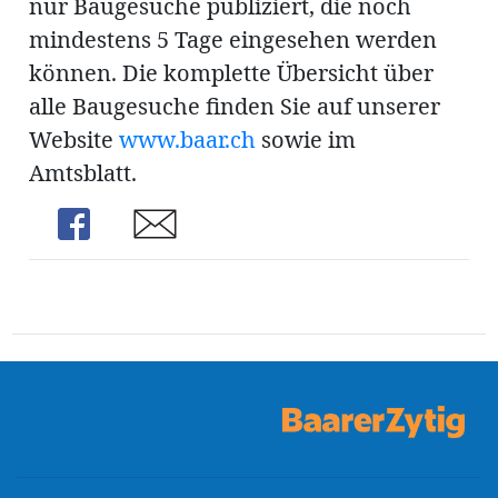
nur Baugesuche publiziert, die noch
ung
erat
mindestens 5 Tage eingesehen werden
ldung
können. Die komplette Übersicht über
alle Baugesuche finden Sie auf unserer
Website
www.baar.ch
sowie im
mmungen
inserate
Amtsblatt.
Share
Share
en