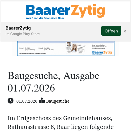
Abonnieren
BaarerZytig
×
Öffnen
Im Google Play Store
Immobilien
Baugesuche, Ausgabe
Veranstaltungen
01.07.2026
Stellen
01.07.2026
Baugesuche
E-
Paper
Im Erdgeschoss des Gemeindehauses,
ar
Rathausstrasse 6, Baar liegen folgende