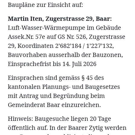
Baupläne zur Einsicht auf:
Martin Iten, Zugerstrasse 29, Baar:
Luft-Wasser-Wärmepumpe im Gebäude
Amtliche
Assek.Nr. 57e auf GS Nr. 526, Zugerstrasse
29, Koordinaten 2’682’184 / 1’227’132,
Mitteilungen
Baustellen
ort
Bauvorhaben ausserhalb der Bauzonen,
Einsprachefrist bis 14. Juli 2026
fene
Einsprachen sind gemäss § 45 des
meindeversammlung
aft
kantonalen Planungs- und Baugesetzes
llen
mit Antrag und Begründung beim
Gemeinderat Baar einzureichen.
Hinweis: Baugesuche liegen 20 Tage
ost
öffentlich auf. In der Baarer Zytig werden