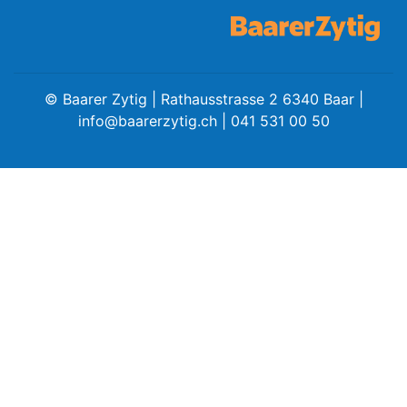
Amtliche
©
Baarer Zytig | Rathausstrasse 2 6340 Baar |
info@baarerzytig.ch
| 041 531 00 50
Mitteilungen
Baustellen
ort
fene
meindeversammlung
aft
llen
ost