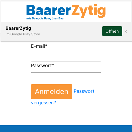
Abonnieren
BaarerZytig
×
Öffnen
Im Google Play Store
E-mail
*
Immobilien
Passwort
*
Veranstaltungen
Passwort
Stellen
vergessen?
E-
Paper
ar