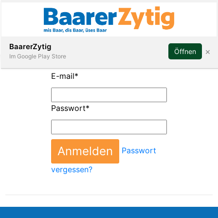
Abonnieren
BaarerZytig
×
Öffnen
Im Google Play Store
E-mail
*
Immobilien
Passwort
*
Veranstaltungen
Passwort
Stellen
vergessen?
E-
Paper
ar