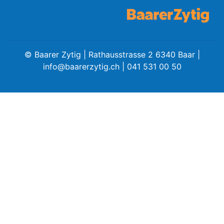
Amtliche
©
Baarer Zytig | Rathausstrasse 2 6340 Baar |
info@baarerzytig.ch
| 041 531 00 50
Mitteilungen
Baustellen
ort
fene
meindeversammlung
aft
llen
ost