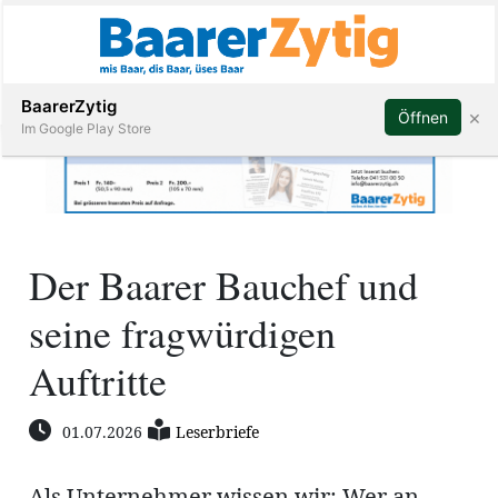
Abonnieren
BaarerZytig
×
Öffnen
Im Google Play Store
Immobilien
Der Baarer Bauchef und
Veranstaltungen
seine fragwürdigen
Stellen
Auftritte
E-
01.07.2026
Leserbriefe
Paper
ar
Als Unternehmer wissen wir: Wer an