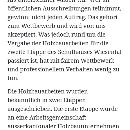
öffentlichen Ausschreibungen teilnimmt,
gewinnt nicht jeden Auftrag. Das gehört
zum Wettbewerb und wird von uns
Amtliche
akzeptiert. Was jedoch rund um die
Vergabe der Holzbauarbeiten für die
Mitteilungen
Baustellen
ort
zweite Etappe des Schulhauses Wiesental
passiert ist, hat mit fairem Wettbewerb
und professionellem Verhalten wenig zu
fene
tun.
meindeversammlung
aft
llen
Die Holzbauarbeiten wurden
bekanntlich in zwei Etappen
ausgeschrieben. Die erste Etappe wurde
ost
an eine Arbeitsgemeinschaft
ausserkantonaler Holzbauunternehmen