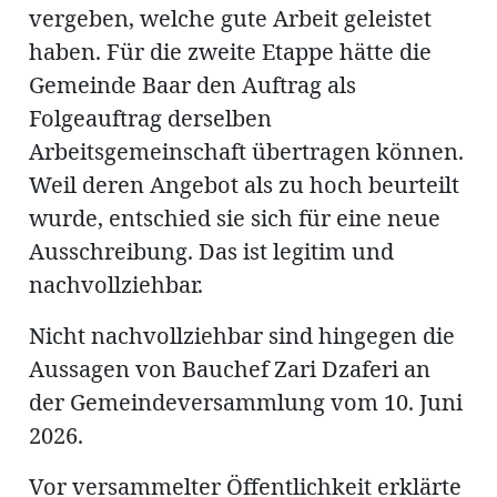
ung
vergeben, welche gute Arbeit geleistet
erat
ldung
haben. Für die zweite Etappe hätte die
Gemeinde Baar den Auftrag als
Folgeauftrag derselben
mmungen
inserate
Arbeitsgemeinschaft übertragen können.
Weil deren Angebot als zu hoch beurteilt
wurde, entschied sie sich für eine neue
Ausschreibung. Das ist legitim und
nachvollziehbar.
Nicht nachvollziehbar sind hingegen die
Aussagen von Bauchef Zari Dzaferi an
der Gemeindeversammlung vom 10. Juni
en
2026.
Vor versammelter Öffentlichkeit erklärte