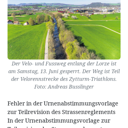
Amtliche
Mitteilungen
Baustellen
ort
Der Velo- und Fussweg entlang der Lorze ist
am Samstag, 13. Juni gesperrt. Der Weg ist Teil
fene
meindeversammlung
aft
der Velorennstrecke des Zytturm-Triathlons.
llen
Foto: Andreas Busslinger
Fehler in der Urnenabstimmungsvorlage
zur Teilrevision des Strassenreglements
ost
In der Urnenabstimmungsvorlage zur