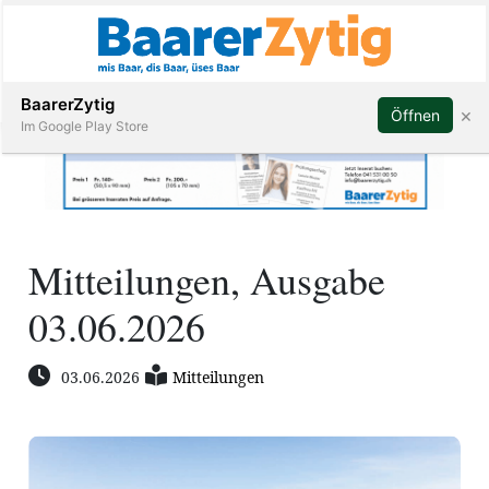
Abonnieren
BaarerZytig
×
Öffnen
Im Google Play Store
Immobilien
Mitteilungen, Ausgabe
Veranstaltungen
03.06.2026
Stellen
03.06.2026
Mitteilungen
E-
Paper
ar