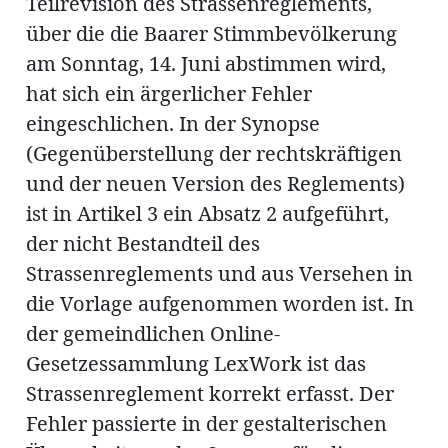
Teilrevision des Strassenreglements,
ung
erat
über die die Baarer Stimmbevölkerung
ldung
am Sonntag, 14. Juni abstimmen wird,
hat sich ein ärgerlicher Fehler
eingeschlichen. In der Synopse
mmungen
inserate
(Gegenüberstellung der rechtskräftigen
und der neuen Version des Reglements)
ist in Artikel 3 ein Absatz 2 aufgeführt,
der nicht Bestandteil des
Strassenreglements und aus Versehen in
die Vorlage aufgenommen worden ist. In
der gemeindlichen Online-
Gesetzessammlung LexWork ist das
en
Strassenreglement korrekt erfasst. Der
Fehler passierte in der gestalterischen