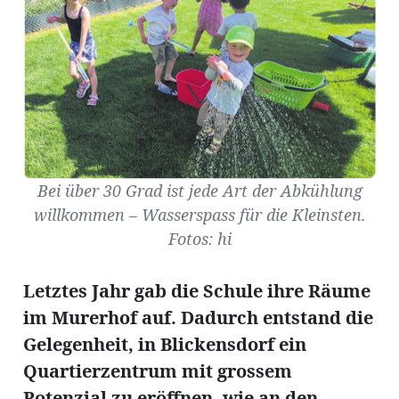
Amtliche
Mitteilungen
Baustellen
ort
Bei über 30 Grad ist jede Art der Abkühlung
willkommen – Wasserspass für die Kleinsten.
fene
Fotos: hi
meindeversammlung
aft
llen
Letztes Jahr gab die Schule ihre Räume
im Murerhof auf. Dadurch entstand die
Gelegenheit, in Blickensdorf ein
ost
Quartierzentrum mit grossem
Potenzial zu eröffnen, wie an den