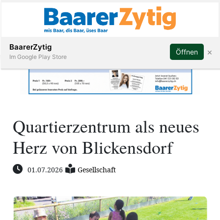
Abonnieren
BaarerZytig
×
Öffnen
Im Google Play Store
Immobilien
Quartierzentrum als neues
Veranstaltungen
Herz von Blickensdorf
Stellen
01.07.2026
Gesellschaft
E-
Paper
ar