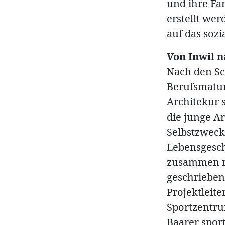
und ihre F
erstellt we
auf das sozi
Von Inwil 
Nach den Sc
Berufsmatur
Architekur s
die junge Ar
Selbstzweck
Lebensgesch
zusammen mi
geschrieben,
Projektleite
Sportzentru
Baarer spor