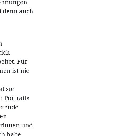
Wohnungen
zi denn auch
n
rich
eitet. Für
uen ist nie
t sie
 Portrait»
retende
len
erinnen und
Ich habe