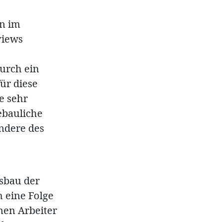
n im
views
urch ein
ür diese
e sehr
ebauliche
ndere des
sbau der
 eine Folge
nen Arbeiter