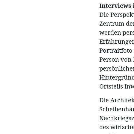
Interviews
Die Perspe
Zentrum der
werden pers
Erfahrungen
Portraitfoto
Person von 
persönliche
Hintergründ
Ortsteils Inw
Die Architek
Scheibenhä
Nachkriegsz
des wirtsch