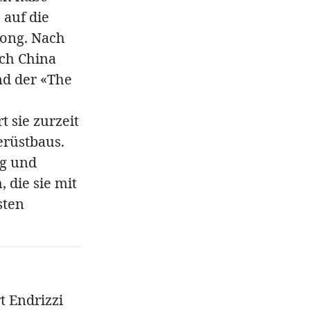
 auf die
kong. Nach
ach China
nd der «The
 sie zurzeit
rüstbaus.
ng und
 die sie mit
sten
t Endrizzi