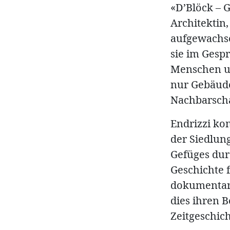
«D’Blöck – G
Architektin
aufgewachsen
sie im Gesp
Menschen un
nur Gebäud
Nachbarscha
Endrizzi kon
der Siedlun
Gefüges dur
Geschichte 
dokumentari
dies ihren B
Zeitgeschic