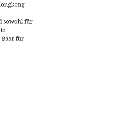
 Hongkong
d sowohl für
ie
 Baar für