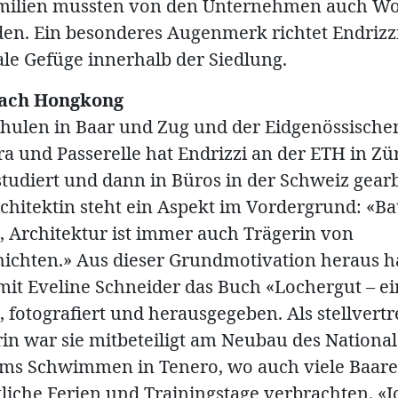
amilien mussten von den Unternehmen auch 
rden. Ein besonderes Augenmerk richtet Endriz
ale Gefüge innerhalb der Siedlung.
nach Hongkong
hulen in Baar und Zug und der Eidgenössische
a und Passerelle hat Endrizzi an der ETH in Zü
tudiert und dann in Büros in der Schweiz gearb
chitektin steht ein Aspekt im Vordergrund: «Ba
, Architektur ist immer auch Trägerin von
ichten.» Aus dieser Grundmotivation heraus ha
t Eveline Schneider das Buch «Lochergut – ein
 fotografiert und herausgegeben. Als stellvert
rin war sie mitbeteiligt am Neubau des Nationa
ms Schwimmen in Tenero, wo auch viele Baar
tliche Ferien und Trainingstage verbrachten. «