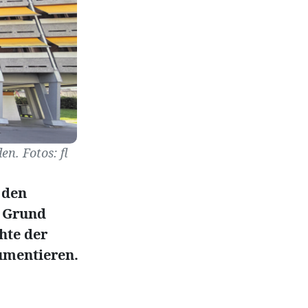
n. Fotos: fl
 den
. Grund
hte der
umentieren.