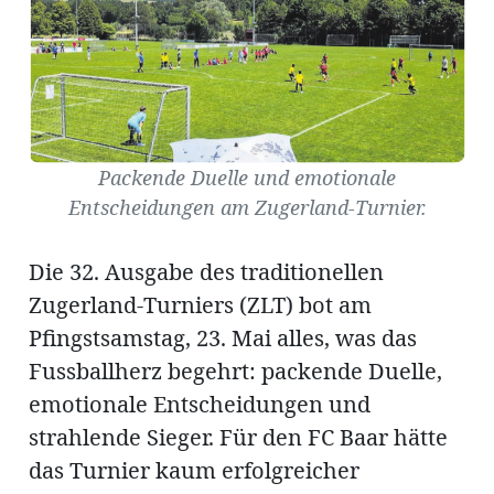
Amtliche
Mitteilungen
Packende Duelle und emotionale
Baustellen
ort
Entscheidungen am Zugerland-Turnier.
Die 32. Ausgabe des traditionellen
fene
meindeversammlung
aft
Zugerland-Turniers (ZLT) bot am
llen
Pfingstsamstag, 23. Mai alles, was das
Fussballherz begehrt: packende Duelle,
emotionale Entscheidungen und
strahlende Sieger. Für den FC Baar hätte
ost
das Turnier kaum erfolgreicher