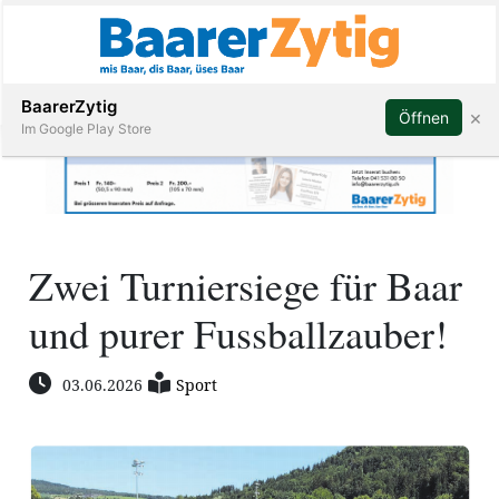
Abonnieren
BaarerZytig
×
Öffnen
Im Google Play Store
Immobilien
Zwei Turniersiege für Baar
Veranstaltungen
und purer Fussballzauber!
Stellen
03.06.2026
Sport
E-
Paper
ar