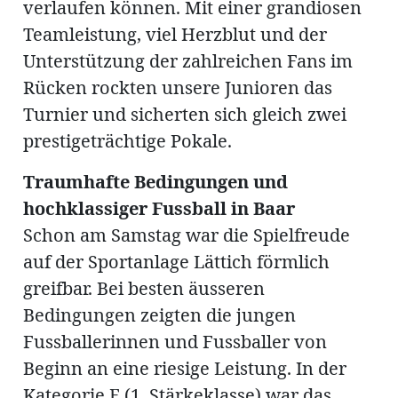
verlaufen können. Mit einer grandiosen
ung
erat
ldung
Teamleistung, viel Herzblut und der
Unterstützung der zahlreichen Fans im
Rücken rockten unsere Junioren das
mmungen
Turnier und sicherten sich gleich zwei
inserate
prestigeträchtige Pokale.
Traumhafte Bedingungen und
hochklassiger Fussball in Baar
Schon am Samstag war die Spielfreude
auf der Sportanlage Lättich förmlich
greifbar. Bei besten äusseren
Bedingungen zeigten die jungen
en
Fussballerinnen und Fussballer von
Beginn an eine riesige Leistung. In der
Kategorie E (1. Stärkeklasse) war das