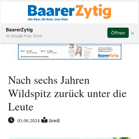
Abonnieren
BaarerZytig
×
Öffnen
Im Google Play Store
Immobilien
Nach sechs Jahren
Veranstaltungen
Wildspitz zurück unter die
Stellen
Leute
E-
05.06.2024
Inwil
Paper
ar