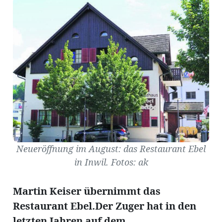
Amtliche
Mitteilungen
Baustellen
ort
fene
meindeversammlung
aft
Neueröffnung im August: das Restaurant Ebel
llen
in Inwil. Fotos: ak
Martin Keiser über
nimmt das
ost
Restaurant Ebel.
Der Zuger hat in den
letzten
Jahren auf dem