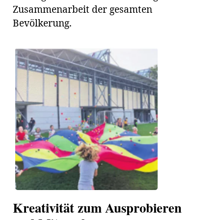
Zusammenarbeit der gesamten
Bevölkerung.
Amtliche
Mitteilungen
Baustellen
ort
fene
meindeversammlung
aft
llen
ost
Kreativität zum Ausprobieren