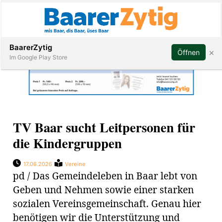
Abonnieren
BaarerZytig
×
Öffnen
Im Google Play Store
Immobilien
TV Baar sucht Leitpersonen für
Veranstaltungen
die Kindergruppen
Stellen
17.06.2026
Vereine
pd / Das Gemeindeleben in Baar lebt von
E-
Geben und Nehmen sowie einer starken
Paper
sozialen Vereinsgemeinschaft. Genau hier
ar
benötigen wir die Unterstützung und