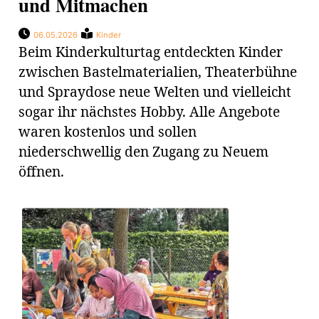
und Mitmachen
ung
erat
ldung
06.05.2026
Kinder
Beim Kinderkulturtag entdeckten Kinder
zwischen Bastelmaterialien, Theaterbühne
mmungen
und Spraydose neue Welten und vielleicht
inserate
sogar ihr nächstes Hobby. Alle Angebote
waren kostenlos und sollen
niederschwellig den Zugang zu Neuem
öffnen.
en