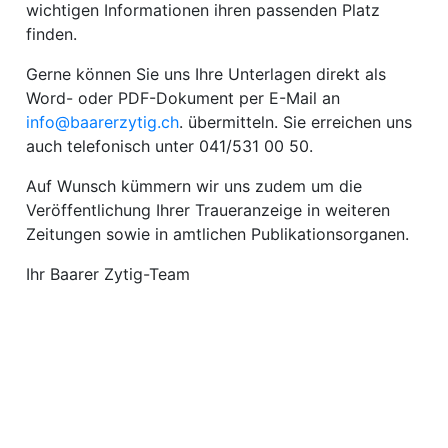
wichtigen Informationen ihren passenden Platz
finden.
Gerne können Sie uns Ihre Unterlagen direkt als
Word- oder PDF-Dokument per E-Mail an
Amtliche
info@baarerzytig.ch
. übermitteln. Sie erreichen uns
auch telefonisch unter 041/531 00 50.
Mitteilungen
Baustellen
ort
Auf Wunsch kümmern wir uns zudem um die
Veröffentlichung Ihrer Traueranzeige in weiteren
Zeitungen sowie in amtlichen Publikationsorganen.
fene
meindeversammlung
aft
Ihr Baarer Zytig-Team
llen
ost