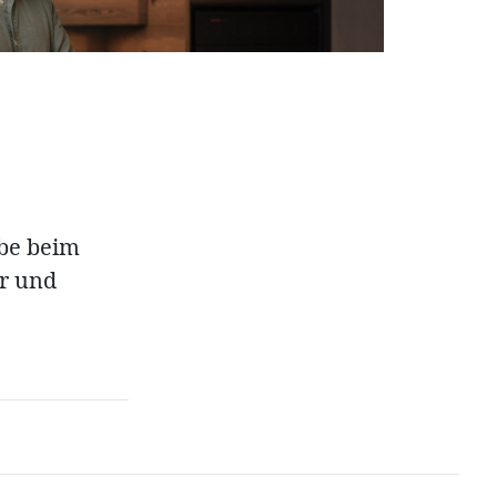
ube beim
er und