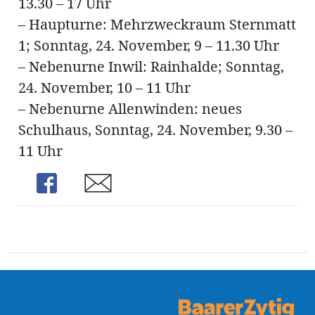
13.30 – 17 Uhr
ung
erat
– Haupturne: Mehrzweckraum Sternmatt
ldung
1; Sonntag, 24. November, 9 – 11.30 Uhr
– Nebenurne Inwil: Rainhalde; Sonntag,
24. November, 10 – 11 Uhr
mmungen
inserate
– Nebenurne Allenwinden: neues
Schulhaus, Sonntag, 24. November, 9.30 –
11 Uhr
Share
Share
en