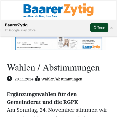
Abonnieren
BaarerZytig
×
Öffnen
Im Google Play Store
Immobilien
Wahlen / Abstimmungen
Veranstaltungen
20.11.2024
Wahlen/Abstimmungen
Stellen
Ergänzungswahlen für den
E-
Gemeinderat und die RGPK
Paper
Am Sonntag, 24. November stimmen wir
ar