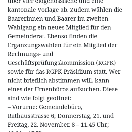
über vier eidgenössische und eine
kantonale Vorlage ab. Zudem wählen die
Baarerinnen und Baarer im zweiten
Wahlgang ein neues Mitglied für den
Amtliche
Gemeinderat. Ebenso finden die
Mitteilungen
Ergänzungswahlen für ein Mitglied der
Baustellen
ort
Rechnungs- und
Geschäftsprüfungskommission (RGPK)
sowie für das RGPK-Präsidium statt. Wer
fene
nicht brieflich abstimmen will, kann
meindeversammlung
aft
eines der Urnenbüros aufsuchen. Diese
llen
sind wie folgt geöffnet:
– Vorurne: Gemeindebüro,
Rathausstrasse 6; Donnerstag, 21. und
ost
Freitag, 22. November, 8 – 11.45 Uhr;