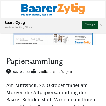
Abonnieren
BaarerZytig
×
Öffnen
Im Google Play Store
Immobilien
Papiersammlung
Veranstaltungen
08.10.2025
Amtliche Mitteilungen
Stellen
Am Mittwoch, 22. Oktober findet am
E-
Morgen die Altpapiersammlung der
Paper
Baarer Schulen statt. Wir danken Ihnen,
ar