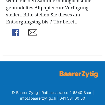
wenn Sie den Sammlern möglichst viel
gebündeltes Altpapier zur Verfügung
stellen. Bitte stellen Sie dieses am
Entsorgungstag bis 7 Uhr bereit.
Amtliche
Share
Share
Mitteilungen
Baustellen
ort
fene
meindeversammlung
aft
llen
©
Baarer Zytig | Rathausstrasse 2 6340 Baar |
ost
info@baarerzytig.ch
| 041 531 00 50