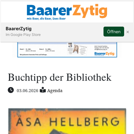
Abonnieren
BaarerZytig
×
Öffnen
Im Google Play Store
Immobilien
Buchtipp der Bibliothek
Veranstaltungen
03.06.2026
Agenda
Stellen
E-
Paper
ar