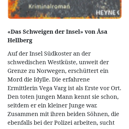
ung
erat
ldung
«Das Schweigen der Insel» von Åsa
mmungen
inserate
Hellberg
Auf der Insel Südkoster an der
schwedischen Westküste, unweit der
Grenze zu Norwegen, erschüttert ein
Mord die Idylle. Die erfahrene
Ermittlerin Vega Varg ist als Erste vor Ort.
Den toten jungen Mann kennt sie schon,
seitdem er ein kleiner Junge war.
en
Zusammen mit ihren beiden Söhnen, die
ebenfalls bei der Polizei arbeiten, sucht