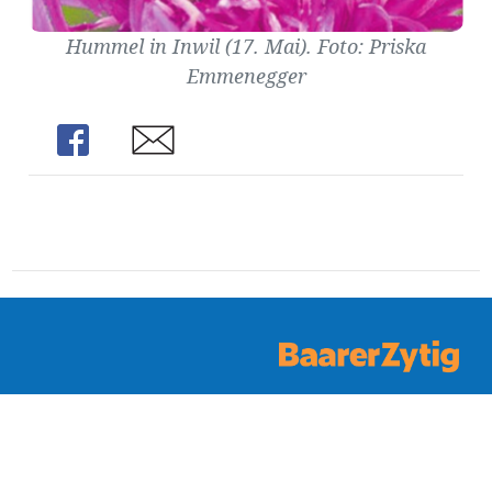
ung
erat
ldung
Hummel in Inwil (17. Mai). Foto: Priska
Emmenegger
mmungen
Share
Share
inserate
en
©
Baarer Zytig | Rathausstrasse 2 6340 Baar |
info@baarerzytig.ch
| 041 531 00 50