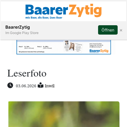
Abonnieren
BaarerZytig
×
Öffnen
Im Google Play Store
Immobilien
Leserfoto
Veranstaltungen
03.06.2026
Inwil
Stellen
E-
Paper
ar