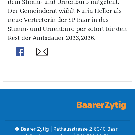
dem Stimm- und Urnenbüro mitgeteilt.
ung
erat
Der Gemeinderat wählt Nuria Heller als
ldung
neue Vertreterin der SP Baar in das
Stimm- und Urnenbüro per sofort für den
Rest der Amtsdauer 2023/2026.
mmungen
inserate
Share
Share
en
©
Baarer Zytig | Rathausstrasse 2 6340 Baar |