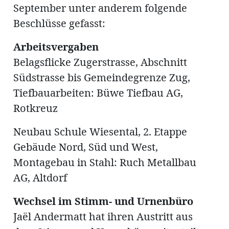
September unter anderem folgende
Beschlüsse gefasst:
Arbeitsvergaben
Amtliche
Belagsflicke Zugerstrasse, Abschnitt
Südstrasse bis Gemeindegrenze Zug,
Mitteilungen
Baustellen
ort
Tiefbauarbeiten: Büwe Tiefbau AG,
Rotkreuz
fene
Neubau Schule Wiesental, 2. Etappe
meindeversammlung
aft
Gebäude Nord, Süd und West,
llen
Montagebau in Stahl: Ruch Metallbau
AG, Altdorf
Wechsel im Stimm- und Urnenbüro
ost
Jaël Andermatt hat ihren Austritt aus