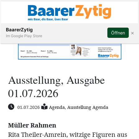
Abonnieren
BaarerZytig
×
Öffnen
Im Google Play Store
Immobilien
Ausstellung, Ausgabe
Veranstaltungen
01.07.2026
Stellen
01.07.2026
Agenda
,
Ausstellung Agenda
E-
Paper
Müller Rahmen
ar
Rita Theiler-Amrein, witzige Figuren aus