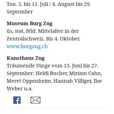
Ton. 2. bis 11. Juli / 4. August bis 29.
September
Museum Burg Zug
Amtliche
ûs, stat, fëld: Mittelalter in der
Zentralschweiz. Bis 4. Oktober.
Mitteilungen
Baustellen
ort
www.burgzug.ch
Kunsthaus Zug
fene
Träumende Dinge vom 13. Juni bis 27.
meindeversammlung
aft
September: Heidi Bucher, Miriam Cahn,
llen
Meret Oppenheim, Hannah Villiger, Ilse
Weber u.a.
Share
Share
ost