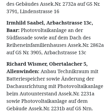
des Gebäudes Assek.Nr. 2732a auf GS Nr.
3791, Lindenstrasse 16
Irmhild Saabel, Arbachstrasse 13c,
Amtliche
Baar:
Photovoltaikanlage an der
Südfassade sowie auf dem Dach des
Mitteilungen
Baustellen
ort
Reiheneinfamilienhauses Assek.Nr. 2862a
auf GS Nr. 3905, Arbachstrasse 13c
fene
Richard Wismer, Obertalacher 5,
meindeversammlung
aft
Allenwinden:
Anbau Technikraum mit
llen
Batteriespeicher sowie Änderung der
Dachausrichtung mit Photovoltaikanlage
beim Autounterstand Assek.Nr. 2231a
ost
sowie Photovoltaikanlage auf dem
Gebäude Assek.Nr. 2231b auf GS Nrn.