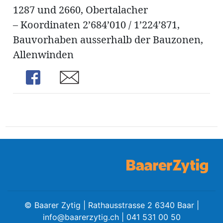
ung
1287 und 2660, Obertalacher
erat
ldung
– Koordinaten 2’684’010 / 1’224’871,
Bauvorhaben ausserhalb der Bauzonen,
Allenwinden
mmungen
inserate
Share
Share
en
©
Baarer Zytig | Rathausstrasse 2 6340 Baar |
info@baarerzytig.ch
| 041 531 00 50