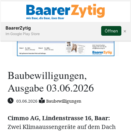
Abonnieren
BaarerZytig
×
Öffnen
Im Google Play Store
Immobilien
Baubewilligungen,
Veranstaltungen
Ausgabe 03.06.2026
Stellen
03.06.2026
Baubewilligungen
E-
Paper
Cimmo AG, Lindenstrasse 16, Baar:
ar
Zwei Klimaaussengeräte auf dem Dach