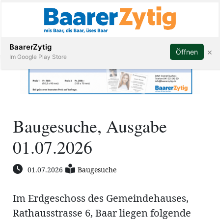
Abonnieren
BaarerZytig
×
Öffnen
Im Google Play Store
Immobilien
Baugesuche, Ausgabe
Veranstaltungen
01.07.2026
Stellen
01.07.2026
Baugesuche
E-
Paper
Im Erdgeschoss des Gemeindehauses,
ar
Rathausstrasse 6, Baar liegen folgende