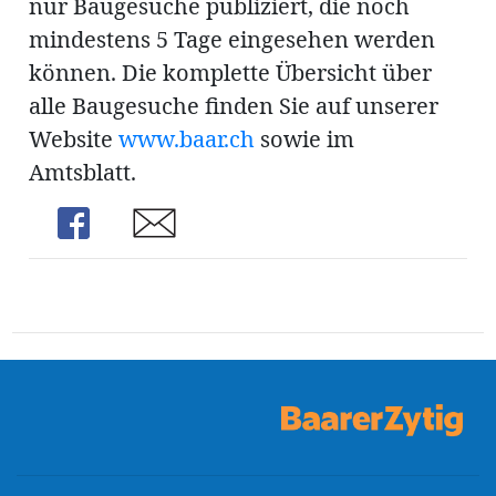
nur Baugesuche publiziert, die noch
ung
erat
mindestens 5 Tage eingesehen werden
ldung
können. Die komplette Übersicht über
alle Baugesuche finden Sie auf unserer
Website
www.baar.ch
sowie im
mmungen
inserate
Amtsblatt.
Share
Share
en