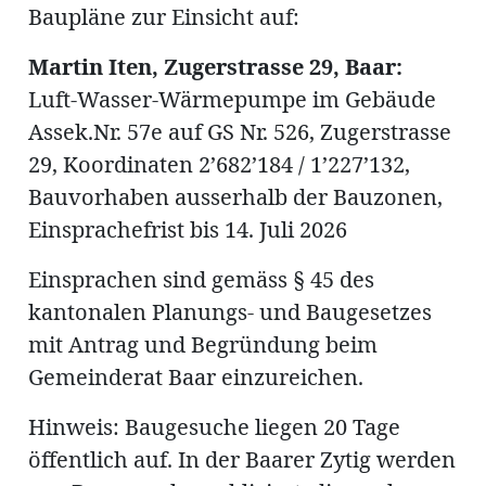
Baupläne zur Einsicht auf:
Martin Iten, Zugerstrasse 29, Baar:
Luft-Wasser-Wärmepumpe im Gebäude
Amtliche
Assek.Nr. 57e auf GS Nr. 526, Zugerstrasse
29, Koordinaten 2’682’184 / 1’227’132,
Mitteilungen
Baustellen
ort
Bauvorhaben ausserhalb der Bauzonen,
Einsprachefrist bis 14. Juli 2026
fene
Einsprachen sind gemäss § 45 des
meindeversammlung
aft
kantonalen Planungs- und Baugesetzes
llen
mit Antrag und Begründung beim
Gemeinderat Baar einzureichen.
Hinweis: Baugesuche liegen 20 Tage
ost
öffentlich auf. In der Baarer Zytig werden