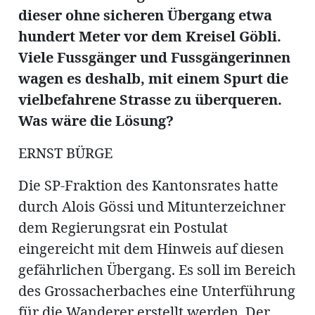
ung
dieser ohne sicheren Übergang etwa
erat
ldung
hundert Meter vor dem Kreisel Göbli.
Viele Fussgänger und Fussgängerinnen
wagen es deshalb, mit einem Spurt die
mmungen
inserate
vielbefahrene Strasse zu überqueren.
Was wäre die Lösung?
ERNST BÜRGE
Die SP-Fraktion des Kantonsrates hatte
durch Alois Gössi und Mitunterzeichner
dem Regierungsrat ein Postulat
eingereicht mit dem Hinweis auf diesen
en
gefährlichen Übergang. Es soll im Bereich
des Grossacherbaches eine Unterführung
für die Wanderer erstellt werden. Der