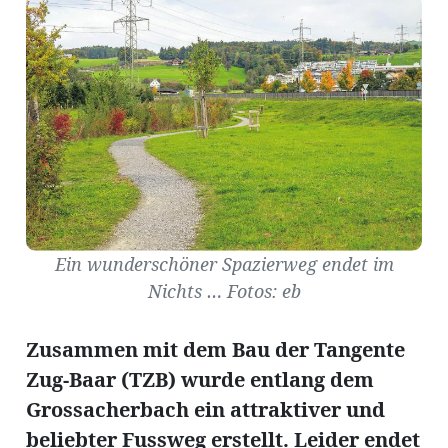
Amtliche
Mitteilungen
Baustellen
ort
fene
Ein wunderschöner Spazierweg endet im
meindeversammlung
aft
Nichts … Fotos: eb
llen
Zusammen mit dem Bau der Tangente
Zug-Baar (TZB) wurde entlang dem
ost
Grossacherbach ein attraktiver und
beliebter Fussweg erstellt. Leider endet