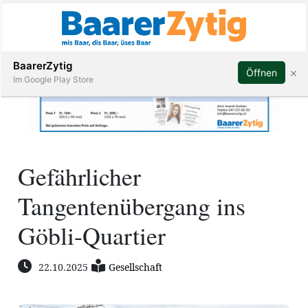
Abonnieren
BaarerZytig
×
Öffnen
Im Google Play Store
Immobilien
Gefährlicher
Veranstaltungen
Tangentenübergang ins
Stellen
Göbli-Quartier
E-
22.10.2025
Gesellschaft
Paper
ar