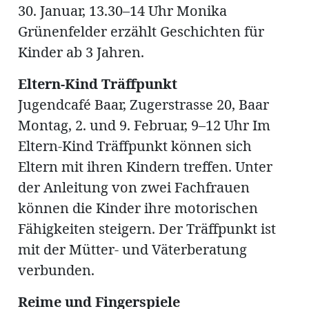
30. Januar, 13.30–14 Uhr Monika
Grünenfelder erzählt Geschichten für
Kinder ab 3 Jahren.
Amtliche
Eltern-Kind Träffpunkt
Jugendcafé Baar, Zugerstrasse 20, Baar
Mitteilungen
Baustellen
ort
Montag, 2. und 9. Februar, 9–12 Uhr Im
Eltern-Kind Träffpunkt können sich
Eltern mit ihren Kindern treffen. Unter
fene
der Anleitung von zwei Fachfrauen
meindeversammlung
aft
können die Kinder ihre motorischen
llen
Fähigkeiten steigern. Der Träffpunkt ist
mit der Mütter- und Väterberatung
verbunden.
ost
Reime und Fingerspiele