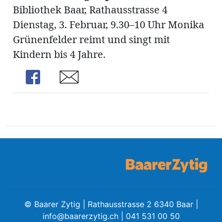
ung
Bibliothek Baar, Rathausstrasse 4
erat
ldung
Dienstag, 3. Februar, 9.30–10 Uhr Monika
Grünenfelder reimt und singt mit
Kindern bis 4 Jahre.
mmungen
inserate
Share
Share
en
©
Baarer Zytig | Rathausstrasse 2 6340 Baar |
info@baarerzytig.ch
| 041 531 00 50