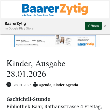
Abonnieren
BaarerZytig
×
Öffnen
Im Google Play Store
Immobilien
Kinder, Ausgabe
Veranstaltungen
28.01.2026
Stellen
28.01.2026
Agenda
,
Kinder Agenda
E-
Paper
Gschichtli-Stunde
ar
Bibliothek Baar, Rathausstrasse 4 Freitag,