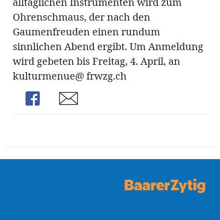
alltäglichen Instrumenten wird zum
ung
erat
Ohrenschmaus, der nach den
ldung
Gaumenfreuden einen rundum
sinnlichen Abend ergibt. Um Anmeldung
wird gebeten bis Freitag, 4. April, an
mmungen
inserate
kulturmenue@ frwzg.ch
Share
Share
en