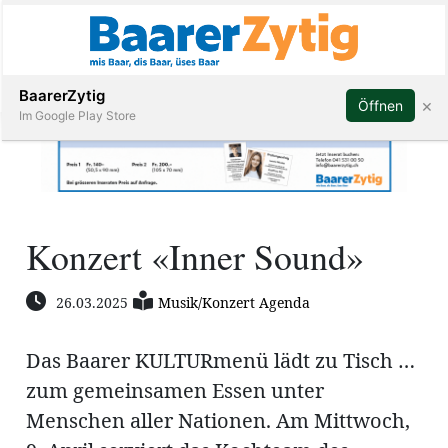
Abonnieren
BaarerZytig
×
Öffnen
Im Google Play Store
Immobilien
Konzert «Inner Sound»
Veranstaltungen
26.03.2025
Musik/Konzert Agenda
Stellen
Das Baarer KULTURmenü lädt zu Tisch …
E-
zum gemeinsamen Essen unter
Paper
Menschen aller Nationen. Am Mittwoch,
ar