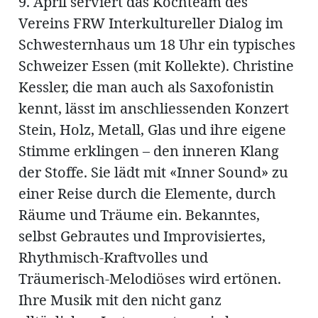
9. April serviert das Kochteam des
Vereins FRW Interkultureller Dialog im
Schwesternhaus um 18 Uhr ein typisches
Schweizer Essen (mit Kollekte). Christine
Amtliche
Kessler, die man auch als Saxofonistin
Mitteilungen
kennt, lässt im anschliessenden Konzert
Baustellen
ort
Stein, Holz, Metall, Glas und ihre eigene
Stimme erklingen – den inneren Klang
der Stoffe. Sie lädt mit «Inner Sound» zu
fene
einer Reise durch die Elemente, durch
meindeversammlung
aft
Räume und Träume ein. Bekanntes,
llen
selbst Gebrautes und Improvisiertes,
Rhythmisch-Kraftvolles und
Träumerisch-Melodiöses wird ertönen.
ost
Ihre Musik mit den nicht ganz