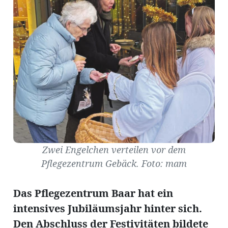
Amtliche
Mitteilungen
Baustellen
ort
fene
meindeversammlung
aft
Zwei Engelchen verteilen vor dem
llen
Pflegezentrum Gebäck. Foto: mam
Das Pflegezentrum Baar hat ein
ost
intensives Jubiläumsjahr hinter sich.
Den Abschluss der Festivitäten bildete