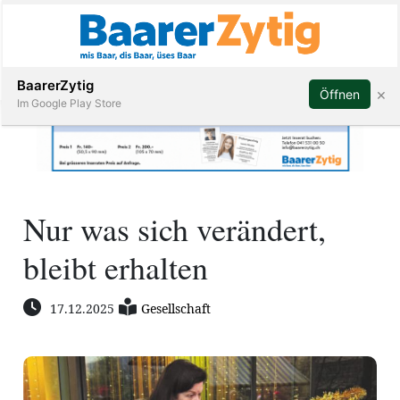
Abonnieren
BaarerZytig
×
Öffnen
Im Google Play Store
Immobilien
Nur was sich verändert,
Veranstaltungen
bleibt erhalten
Stellen
17.12.2025
Gesellschaft
E-
Paper
ar