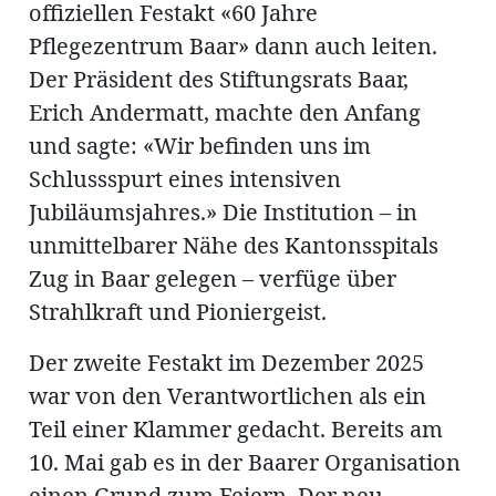
offiziellen Festakt «60 Jahre
Pflegezentrum Baar» dann auch leiten.
Der Präsident des Stiftungsrats Baar,
en
Erich Andermatt, machte den Anfang
und sagte: «Wir befinden uns im
Schlussspurt eines intensiven
Jubiläumsjahres.» Die Institution – in
unmittelbarer Nähe des Kantonsspitals
hule
Zug in Baar gelegen – verfüge über
Strahlkraft und Pioniergeist.
Der zweite Festakt im Dezember 2025
war von den Verantwortlichen als ein
Teil einer Klammer gedacht. Bereits am
10. Mai gab es in der Baarer Organisation
einen Grund zum Feiern. Der neu