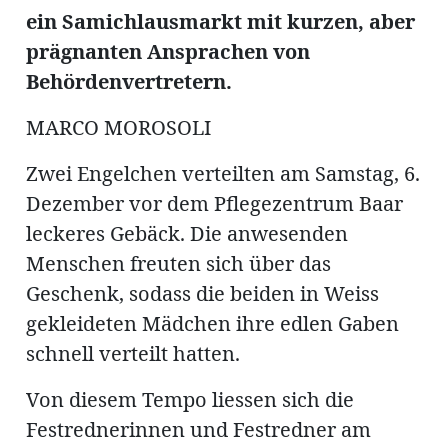
ung
ein Samichlausmarkt mit kurzen, aber
erat
ldung
prägnanten Ansprachen von
Behördenvertretern.
mmungen
MARCO MOROSOLI
inserate
Zwei Engelchen verteilten am Samstag, 6.
Dezember vor dem Pflegezentrum Baar
leckeres Gebäck. Die anwesenden
Menschen freuten sich über das
Geschenk, sodass die beiden in Weiss
gekleideten Mädchen ihre edlen Gaben
schnell verteilt hatten.
en
Von diesem Tempo liessen sich die
Festrednerinnen und Festredner am