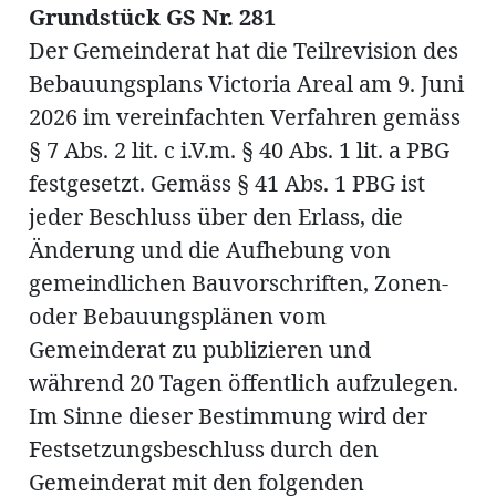
Grundstück GS Nr. 281
Der Gemeinderat hat die Teilrevision des
Bebauungsplans Victoria Areal am 9. Juni
Amtliche
2026 im vereinfachten Verfahren gemäss
§ 7 Abs. 2 lit. c i.V.m. § 40 Abs. 1 lit. a PBG
Mitteilungen
festgesetzt. Gemäss § 41 Abs. 1 PBG ist
Baustellen
ort
jeder Beschluss über den Erlass, die
Änderung und die Aufhebung von
fene
gemeindlichen Bauvorschriften, Zonen-
meindeversammlung
aft
oder Bebauungsplänen vom
llen
Gemeinderat zu publizieren und
während 20 Tagen öffentlich aufzulegen.
Im Sinne dieser Bestimmung wird der
ost
Festsetzungsbeschluss durch den
Gemeinderat mit den folgenden