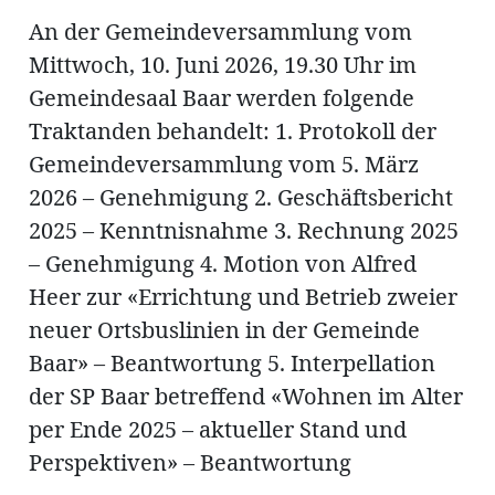
An der Gemeindeversammlung vom
Mittwoch, 10. Juni 2026, 19.30 Uhr im
Gemeindesaal Baar werden folgende
Amtliche
Traktanden behandelt: 1. Protokoll der
Gemeindeversammlung vom 5. März
Mitteilungen
Baustellen
ort
2026 – Genehmigung 2. Geschäftsbericht
2025 – Kenntnisnahme 3. Rechnung 2025
– Genehmigung 4. Motion von Alfred
fene
Heer zur «Errichtung und Betrieb zweier
meindeversammlung
aft
neuer Ortsbuslinien in der Gemeinde
llen
Baar» – Beantwortung 5. Interpellation
der SP Baar betreffend «Wohnen im Alter
per Ende 2025 – aktueller Stand und
ost
Perspektiven» – Beantwortung