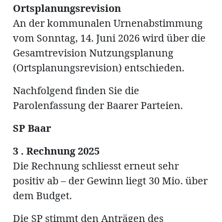
ung
Ortsplanungsrevision
erat
ldung
An der kommunalen Urnenabstimmung
vom Sonntag, 14. Juni 2026 wird über die
Gesamtrevision Nutzungsplanung
mmungen
inserate
(Ortsplanungsrevision) entschieden.
Nachfolgend finden Sie die
Parolenfassung der Baarer Parteien.
SP Baar
3 . Rechnung 2025
Die Rechnung schliesst erneut sehr
positiv ab – der Gewinn liegt 30 Mio. über
en
dem Budget.
Die SP stimmt den Anträgen des