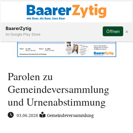
Abonnieren
BaarerZytig
×
Öffnen
Im Google Play Store
Immobilien
Parolen zu
Veranstaltungen
Gemeindeversammlung
Stellen
und Urnenabstimmung
E-
03.06.2026
Gemeindeversammlung
Paper
ar