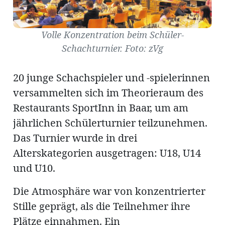
Volle Konzentration beim Schüler-
Schachturnier. Foto: zVg
Amtliche
Mitteilungen
20 junge Schachspieler und -spielerinnen
Baustellen
ort
versammelten sich im Theorieraum des
Restaurants SportInn in Baar, um am
jährlichen Schülerturnier teilzunehmen.
fene
meindeversammlung
aft
Das Turnier wurde in drei
llen
Alterskategorien ausgetragen: U18, U14
und U10.
Die Atmosphäre war von konzentrierter
ost
Stille geprägt, als die Teilnehmer ihre
Plätze einnahmen. Ein