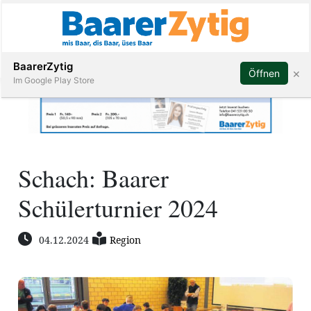
Abonnieren
BaarerZytig
×
Öffnen
Im Google Play Store
Immobilien
Schach: Baarer
Veranstaltungen
Schülerturnier 2024
Stellen
04.12.2024
Region
E-
Paper
ar