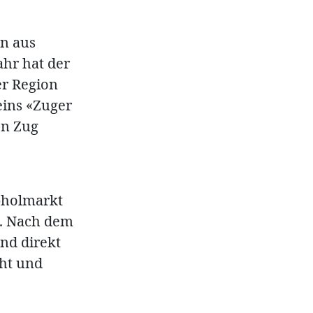
en aus
ahr hat der
er Region
eins «Zuger
on Zug
bholmarkt
te. Nach dem
nd direkt
ht und