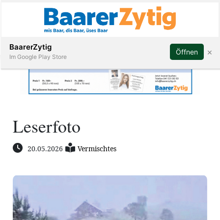
Abonnieren
BaarerZytig
×
Öffnen
Im Google Play Store
Immobilien
Leserfoto
Veranstaltungen
20.05.2026
Vermischtes
Stellen
E-
Paper
ar