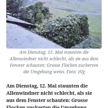
Amtliche
Mitteilungen
Baustellen
ort
Am Dienstag, 12. Mai staunten die
Allenwindner nicht schlecht, als sie aus dem
fene
Fenster schauten: Grosse Flocken zuckerten
meindeversammlung
aft
die Umgebung weiss. Foto: zVg
llen
Am Dienstag, 12. Mai staunten die
Allenwindner nicht schlecht, als sie
ost
aus dem Fenster schauten: Grosse
Flocken zuckerten die Umgebung