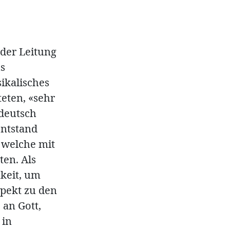
 der Leitung
us
ikalisches
teten, «sehr
 deutsch
entstand
, welche mit
ten. Als
mkeit, um
spekt zu den
 an Gott,
 in