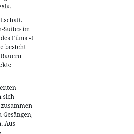
al».
lschaft.
-Suite» im
 des Films «I
te besteht
s Bauern
ekte
genten
 sich
an zusammen
en Gesängen,
. Aus
»