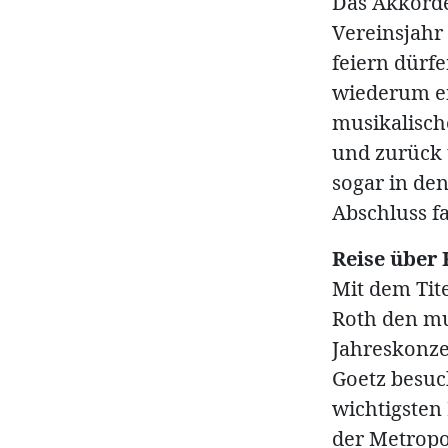
Das Akkorde
Vereinsjahr
feiern dürf
wiederum ein
musikalisch
und zurück 
sogar in den
Abschluss f
Reise über 
Mit dem Tit
Roth den mu
Jahreskonze
Goetz besuc
wichtigsten 
der Metropol