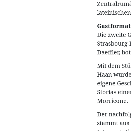
Zentralrumä
lateinischen
Gastformat
Die zweite G
Strasbourg-
Daeffler, bo
Mit dem Stü
Haan wurde 
eigene Gesc
Storia» ein
Morricone.
Der nachfol
stammt aus 