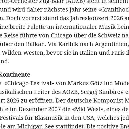
on-Orchester Zug-Baar (AOZB) steht in seinem 
 und wird daher nächstes Jahr seine «Granithoc
en. Doch vorerst stand das Jahreskonzert 2026 a
e breite Palette an internationaler Musik bein
e Reise führte von Chicago über die Schweiz n
über den Balkan. Via Karibik nach Argentinien
 Wilden Westen, bevor sie in Italien und Paris 
and.
Kontinente
el «Chicago Festival» von Markus Götz lud Mode
sikalischen Leiter des AOZB, Sergej Simbirev e
rt 2026 zu eröffnen. Der deutsche Komponist 
hte im Dezember 2007 die «Mid West», eines de
Festivals für Blasmusik in den USA, welches jed
e am Michigan-See stattfindet. Die positive Ene