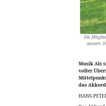
Die Mitgli
aussen: D
Musik Als 
voller Übe
Mittelpunkt
das Akkord
HANS-PETE