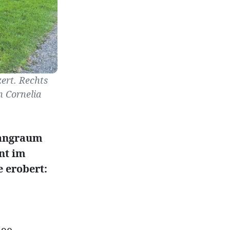
ert. Rechts
n Cornelia
langraum
nt im
e erobert: