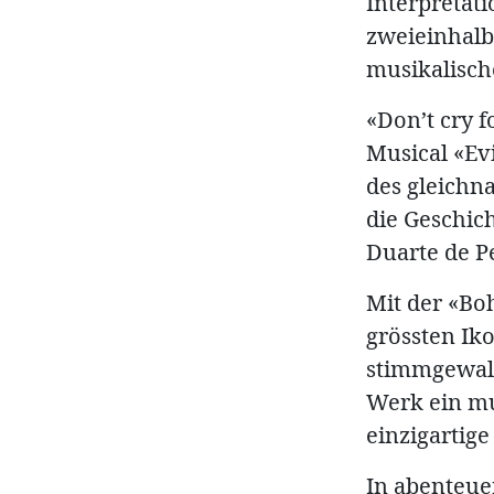
Interpretati
zweieinhalb 
musikalisch
«Don’t cry 
Musical «Ev
des gleichn
die Geschic
Duarte de P
Mit der «Bo
grössten Ik
stimmgewalt
Werk ein mu
einzigartig
In abenteue