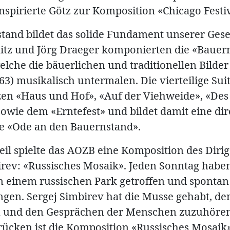
nspirierte Götz zur Komposition «Chicago Festiv
tand bildet das solide Fundament unserer Gesel
itz und Jörg Draeger komponierten die «Bauern
elche die bäuerlichen und traditionellen Bilder
63) musikalisch untermalen. Die vierteilige Sui
zen «Haus und Hof», «Auf der Viehweide», «De
owie dem «Erntefest» und bildet damit eine dir
e «Ode an den Bauernstand».
Teil spielte das AOZB eine Komposition des Diri
irev: «Russisches Mosaik». Jeden Sonntag haben
 einem russischen Park getroffen und spont
ngen. Sergej Simbirev hat die Musse gehabt, d
 und den Gesprächen der Menschen zuzuhören
rücken ist die Komposition «Russisches Mosaik