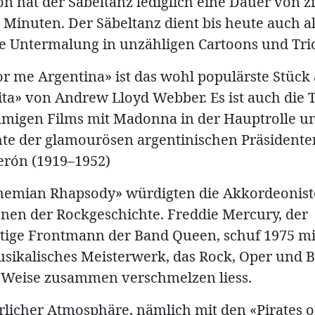
on hat der Säbeltanz lediglich eine Dauer von z
Minuten. Der Säbeltanz dient bis heute auch al
e Untermalung in unzähligen Cartoons und Tri
for me Argentina» ist das wohl populärste Stüc
ita» von Andrew Lloyd Webber. Es ist auch die 
amigen Films mit Madonna in der Hauptrolle un
hte der glamourösen argentinischen Präsidente
erón (1919–1952)
hemian Rhapsody» würdigten die Akkordeonist
onen der Rockgeschichte. Freddie Mercury, der
ige Frontmann der Band Queen, schuf 1975 mi
sikalisches Meisterwerk, das Rock, Oper und B
e Weise zusammen verschmelzen liess.
rlicher Atmosphäre, nämlich mit den «Pirates o