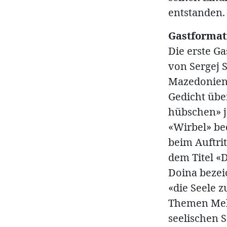
entstanden.
Gastformat
Die erste G
von Sergej 
Mazedonien 
Gedicht über
hübschen» j
«Wirbel» be
beim Auftri
dem Titel «
Doina bezei
«die Seele z
Themen Mela
seelischen S