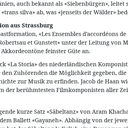
nien, auch bekannt als «Siebenbürgen», leitet 
 «trans silva» ab, was «jenseits der Wälder» bed
ion aus Strassburg
astformation, «Les Ensembles d’accordéons de L
Robertsau et Gunstett» unter der Leitung von M
t Akkordeontöne feinster Güte an.
ck «La Storia» des niederländischen Komponist
den Zuhörenden die Möglichkeit gegeben, die 
hichte zur Musik zu erfinden. Jacob de Haan w
em der berühmtesten Filmkomponisten aller Zei
gende kurze Satz «Säbeltanz» von Aram Khach
dem Ballett «Gayaneh». Abhängig von der jewe