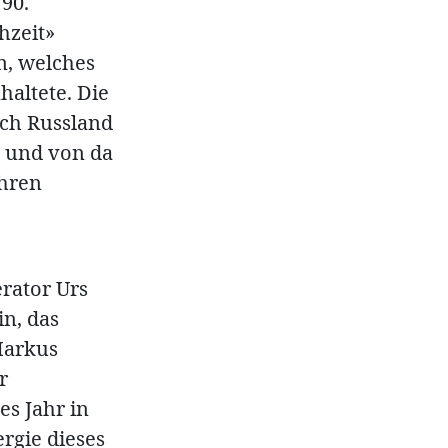
90.
hzeit»
n, welches
haltete. Die
ach Russland
, und von da
ihren
rator Urs
in, das
Markus
r
es Jahr in
rgie dieses