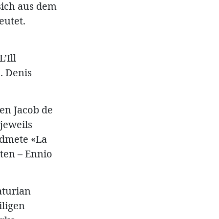
sich aus dem
eutet.
’Ill
. Denis
en Jacob de
jeweils
idmete «La
ten – Ennio
aturian
iligen