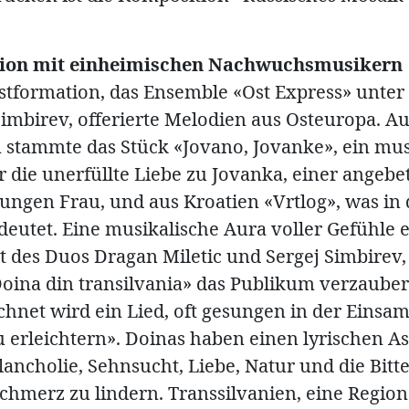
ion mit einheimischen Nachwuchsmusikern
astformation, das Ensemble «Ost Express» unter
Simbirev, offerierte Melodien aus Osteuropa. A
stammte das Stück «Jovano, Jovanke», ein mus
 die unerfüllte Liebe zu Jovanka, einer angebe
ungen Frau, und aus Kroatien «Vrtlog», was in
deutet. Eine musikalische Aura voller Gefühle 
tt des Duos Dragan Miletic und Sergej Simbirev
Doina din transilvania» das Publikum verzauber
chnet wird ein Lied, oft gesungen in der Einsa
u erleichtern». Doinas haben einen lyrischen A
ncholie, Sehnsucht, Liebe, Natur und die Bitte
chmerz zu lindern. Transsilvanien, eine Region