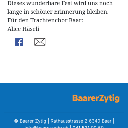
Dieses wunderbare Fest wird uns noch
lange in schöner Erinnerung bleiben.
Für den Trachtenchor Baar:
Alice Häseli
Share
Share
©
Baarer Zytig | Rathausstrasse 2 6340 Baar |
info@baarerzytig.ch
| 041 531 00 50