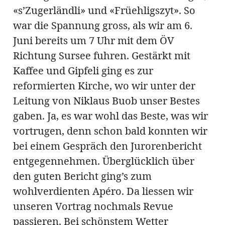
ung
«s’Zugerländli» und «Früehligszyt». So
erat
ldung
war die Spannung gross, als wir am 6.
Juni bereits um 7 Uhr mit dem ÖV
Richtung Sursee fuhren. Gestärkt mit
mmungen
inserate
Kaffee und Gipfeli ging es zur
reformierten Kirche, wo wir unter der
Leitung von Niklaus Buob unser Bestes
gaben. Ja, es war wohl das Beste, was wir
vortrugen, denn schon bald konnten wir
bei einem Gespräch den Jurorenbericht
entgegennehmen. Überglücklich über
den guten Bericht ging’s zum
en
wohlverdienten Apéro. Da liessen wir
unseren Vortrag nochmals Revue
passieren. Bei schönstem Wetter