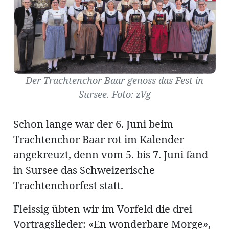
Amtliche
Mitteilungen
Der Trachtenchor Baar genoss das Fest in
Baustellen
ort
Sursee. Foto: zVg
Schon lange war der 6. Juni beim
fene
Trachtenchor Baar rot im Kalender
meindeversammlung
aft
angekreuzt, denn vom 5. bis 7. Juni fand
llen
in Sursee das Schweizerische
Trachtenchorfest statt.
ost
Fleissig übten wir im Vorfeld die drei
Vortragslieder: «En wonderbare Morge»,