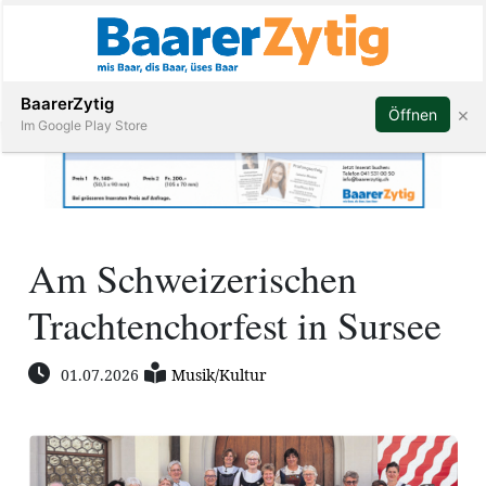
Abonnieren
BaarerZytig
×
Öffnen
Im Google Play Store
Immobilien
Am Schweizerischen
Veranstaltungen
Trachtenchorfest in Sursee
Stellen
01.07.2026
Musik/Kultur
E-
Paper
ar