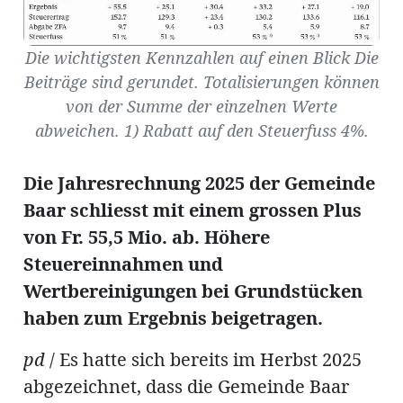
Die wichtigsten Kennzahlen auf einen Blick Die
Beiträge sind gerundet. Totalisierungen können
Amtliche
von der Summe der einzelnen Werte
abweichen. 1) Rabatt auf den Steuerfuss 4%.
Mitteilungen
Baustellen
ort
Die Jahresrechnung 2025 der Gemeinde
Baar schliesst mit einem grossen Plus
fene
von Fr. 55,5 Mio. ab. Höhere
meindeversammlung
aft
Steuereinnahmen und
llen
Wertbereinigungen bei Grundstücken
haben zum Ergebnis beigetragen.
pd
/ Es hatte sich bereits im Herbst 2025
ost
abgezeichnet, dass die Gemeinde Baar