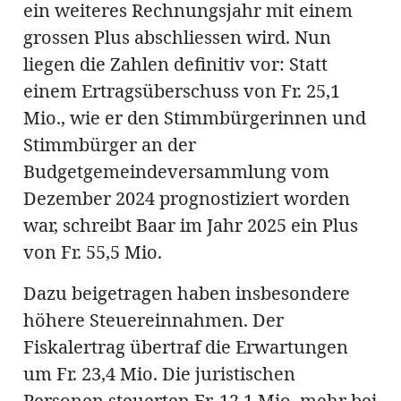
ung
ein weiteres Rechnungsjahr mit einem
erat
ldung
grossen Plus abschliessen wird. Nun
liegen die Zahlen definitiv vor: Statt
einem Ertragsüberschuss von Fr. 25,1
mmungen
Mio., wie er den Stimmbürgerinnen und
inserate
Stimmbürger an der
Budgetgemeindeversammlung vom
Dezember 2024 prognostiziert worden
war, schreibt Baar im Jahr 2025 ein Plus
von Fr. 55,5 Mio.
Dazu beigetragen haben insbesondere
höhere Steuereinnahmen. Der
en
Fiskalertrag übertraf die Erwartungen
um Fr. 23,4 Mio. Die juristischen
Personen steuerten Fr. 12,1 Mio. mehr bei