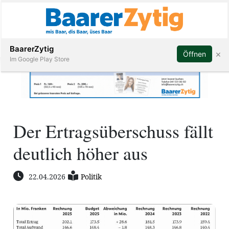
Abonnieren
BaarerZytig
×
Öffnen
Im Google Play Store
Immobilien
Der Ertragsüberschuss fällt
Veranstaltungen
deutlich höher aus
Stellen
22.04.2026
Politik
E-
Paper
ar