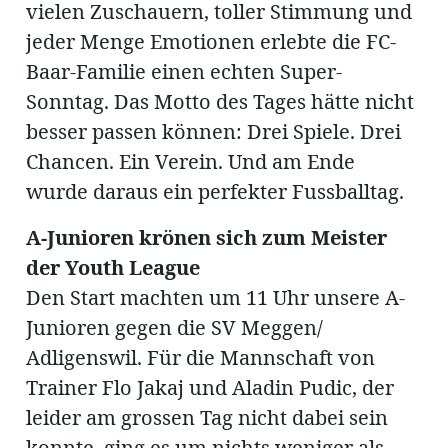
ung
vielen Zuschauern, toller Stimmung und
erat
ldung
jeder Menge Emotionen erlebte die FC-
Baar-Familie einen echten Super-
Sonntag. Das Motto des Tages hätte nicht
mmungen
besser passen können: Drei Spiele. Drei
inserate
Chancen. Ein Verein. Und am Ende
wurde daraus ein perfekter Fussballtag.
A-Junioren krönen sich zum Meister
der Youth League
Den Start machten um 11 Uhr unsere A-
Junioren gegen die SV Meggen/
Adligenswil. Für die Mannschaft von
en
Trainer Flo Jakaj und Aladin Pudic, der
leider am grossen Tag nicht dabei sein
konnte, ging es um nichts weniger als