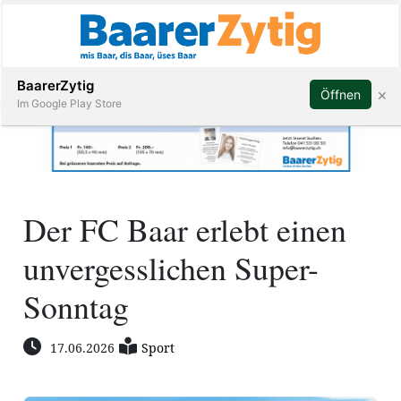
Abonnieren
BaarerZytig
×
Öffnen
Im Google Play Store
Immobilien
Der FC Baar erlebt einen
Veranstaltungen
unvergesslichen Super-
Stellen
Sonntag
E-
17.06.2026
Sport
Paper
ar