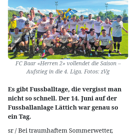
Amtliche
Mitteilungen
Baustellen
ort
FC Baar «Herren 2» vollendet die Saison –
Aufstieg in die 4. Liga. Fotos: zVg
fene
meindeversammlung
aft
Es gibt Fussballtage, die vergisst man
llen
nicht so schnell. Der 14. Juni auf der
Fussballanlage Lättich war genau so
ein Tag.
ost
sr / Bei traumhaftem Sommerwetter,