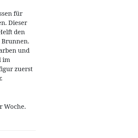
ssen für
n. Dieser
Helft den
n Brunnen.
Farben und
d im
igur zuerst
.
er Woche.