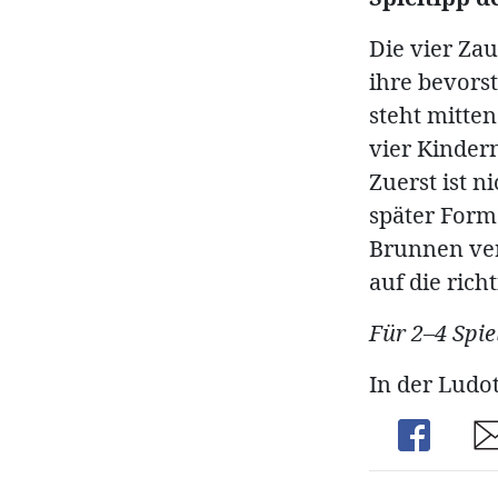
Die vier Za
ihre bevors
steht mitten
vier Kinder
Zuerst ist 
später Form
Brunnen ver
auf die ric
Für 2–4 Spie
In der Ludo
Share
Sh