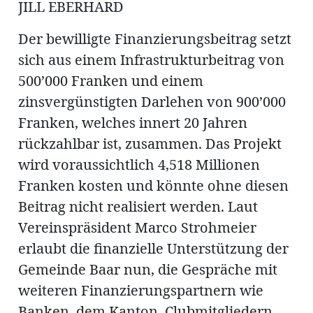
ung
JILL EBERHARD
erat
ldung
Der bewilligte Finanzierungsbeitrag setzt
sich aus einem Infrastrukturbeitrag von
500’000 Franken und einem
mmungen
inserate
zinsvergünstigten Darlehen von 900’000
Franken, welches innert 20 Jahren
rückzahlbar ist, zusammen. Das Projekt
wird voraussichtlich 4,518 Millionen
Franken kosten und könnte ohne diesen
Beitrag nicht realisiert werden. Laut
Vereinspräsident Marco Strohmeier
erlaubt die finanzielle Unterstützung der
en
Gemeinde Baar nun, die Gespräche mit
weiteren Finanzierungspartnern wie
Banken, dem Kanton, Clubmitgliedern