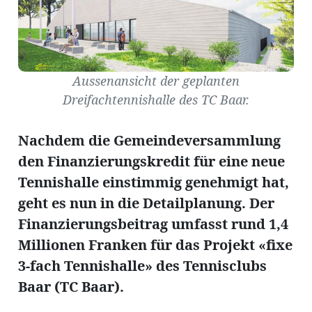
Amtliche
Aussenansicht der geplanten
Dreifachtennishalle des TC Baar.
Mitteilungen
Baustellen
ort
Nachdem die Gemeindeversammlung
den Finanzierungskredit für eine neue
fene
Tennishalle einstimmig genehmigt hat,
meindeversammlung
aft
geht es nun in die Detailplanung. Der
llen
Finanzierungsbeitrag umfasst rund 1,4
Millionen Franken für das Projekt «fixe
3-fach Tennishalle» des Tennisclubs
ost
Baar (TC Baar).