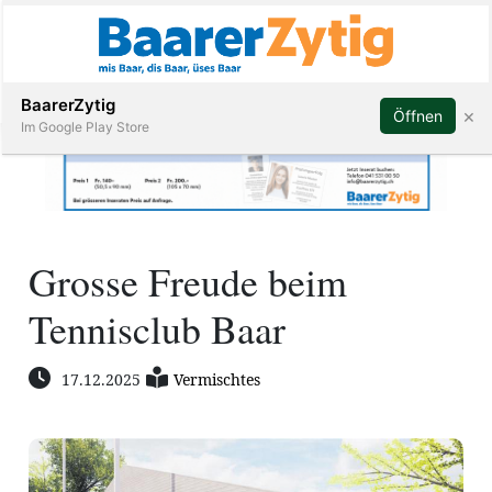
Abonnieren
BaarerZytig
×
Öffnen
Im Google Play Store
Immobilien
Grosse Freude beim
Veranstaltungen
Tennisclub Baar
Stellen
17.12.2025
Vermischtes
E-
Paper
ar