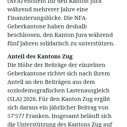
(NFA) entsteht für den Kanton Jura
ung
erat
während mehrerer Jahre eine
ldung
Finanzierungslücke. Die NFA-
Geberkantone haben deshalb
beschlossen, den Kanton Jura während
mmungen
inserate
fünf Jahren solidarisch zu unterstützen.
Anteil des Kantons Zug
Die Höhe der Beiträge der einzelnen
Geberkantone richtet sich nach ihrem
Anteil an den Beiträgen aus dem
soziodemografischen Lastenausgleich
(SLA) 2026. Für den Kanton Zug ergibt
sich daraus ein jährlicher Beitrag von
en
57’577 Franken. Insgesamt beläuft sich
die Unterstützung des Kantons Zug auf