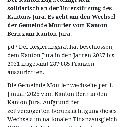
solidarisch an der Unterstützung des
Kantons Jura. Es geht um den Wechsel
der Gemeinde Moutier vom Kanton
Amtliche
Bern zum Kanton Jura.
Mitteilungen
pd / Der Regierungsrat hat beschlossen,
Baustellen
ort
dem Kanton Jura in den Jahren 2027 bis
2031 insgesamt 287’885 Franken
fene
auszurichten.
meindeversammlung
aft
Die Gemeinde Moutier wechselte per 1.
llen
Januar 2026 vom Kanton Bern in den
Kanton Jura. Aufgrund der
zeitverzögerten Berücksichtigung dieses
ost
Wechsels im nationalen Finanzausgleich