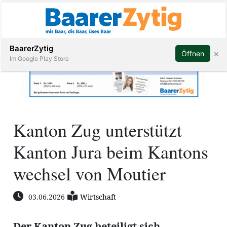
Abonnieren
BaarerZytig
×
Öffnen
Im Google Play Store
Immobilien
Kanton Zug unterstützt
Veranstaltungen
Kanton Jura beim Kantons
Stellen
wechsel von Moutier
E-
03.06.2026
Wirtschaft
Paper
ar
Der Kanton Zug beteiligt sich