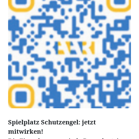
Amtliche
Mitteilungen
Baustellen
ort
fene
meindeversammlung
aft
llen
Spielplatz Schutzengel: jetzt
ost
mitwirken!