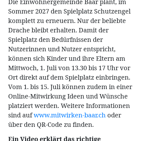
Die Einwohnergemeinde Baar plant, im
ung
erat
Sommer 2027 den Spielplatz Schutzengel
ldung
komplett zu erneuern. Nur der beliebte
Drache bleibt erhalten. Damit der
Spielplatz den Bedürfnissen der
mmungen
inserate
Nutzerinnen und Nutzer entspricht,
können sich Kinder und ihre Eltern am
Mittwoch, 1. Juli von 13.30 bis 17 Uhr vor
Ort direkt auf dem Spielplatz einbringen.
Vom 1. bis 15. Juli können zudem in einer
Online-Mitwirkung Ideen und Wünsche
platziert werden. Weitere Informationen
sind auf
www.mitwirken-baar.ch
oder
en
über den QR-Code zu finden.
Ein Video erklärt das richtige