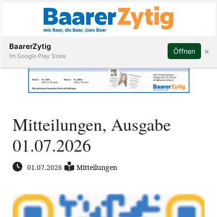
Abonnieren
BaarerZytig
×
Öffnen
Im Google Play Store
Immobilien
Mitteilungen, Ausgabe
Veranstaltungen
01.07.2026
Stellen
01.07.2026
Mitteilungen
E-
Paper
ar