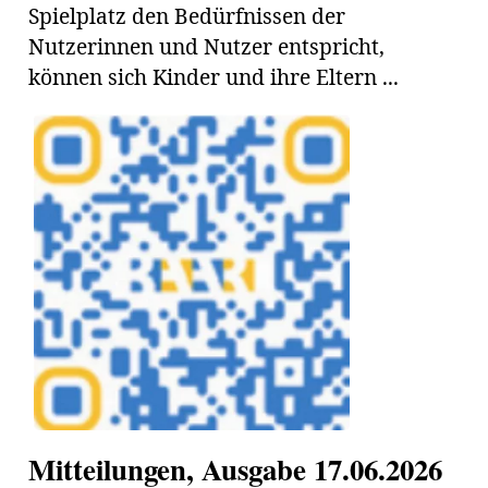
Spielplatz den Bedürfnissen der
Nutzerinnen und Nutzer entspricht,
können sich Kinder und ihre Eltern ...
Amtliche
Mitteilungen
Baustellen
ort
fene
meindeversammlung
aft
llen
ost
Mitteilungen, Ausgabe 17.06.2026