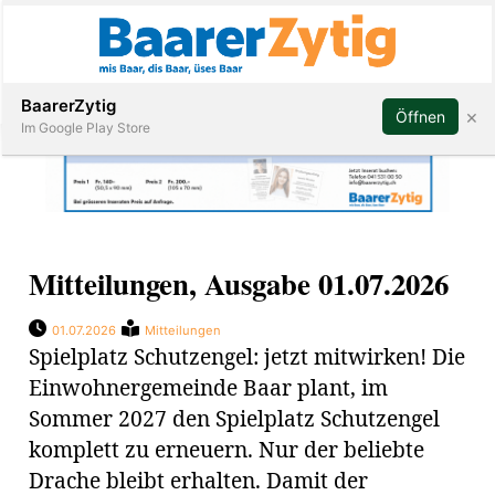
Abonnieren
BaarerZytig
×
Öffnen
Im Google Play Store
Immobilien
Mitteilungen, Ausgabe 01.07.2026
Veranstaltungen
01.07.2026
Mitteilungen
Stellen
Spielplatz Schutzengel: jetzt mitwirken! Die
Einwohnergemeinde Baar plant, im
E-
Sommer 2027 den Spielplatz Schutzengel
Paper
komplett zu erneuern. Nur der beliebte
ar
Drache bleibt erhalten. Damit der