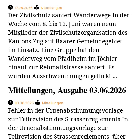
ung
erat
17.06.2026
Mitteilungen
ldung
Der Zivilschutz saniert Wanderwege In der
Woche vom 8. bis 12. Juni waren neun
Mitglieder der Zivilschutzorganisation des
mmungen
inserate
Kantons Zug auf Baarer Gemeindegebiet
im Einsatz. Eine Gruppe hat den
Wanderweg vom Pfadiheim im Jöchler
hinauf zur Rebmattstrasse saniert. Es
wurden Ausschwemmungen geflickt ...
Mitteilungen, Ausgabe 03.06.2026
03.06.2026
Mitteilungen
Fehler in der Urnenabstimmungsvorlage
en
zur Teilrevision des Strassenreglements In
der Urnenabstimmungsvorlage zur
Teilrevision des Strassenreglements, über