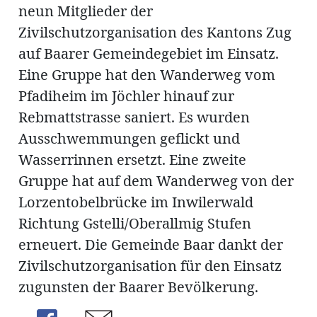
neun Mitglieder der
Zivilschutzorganisation des Kantons Zug
auf Baarer Gemeindegebiet im Einsatz.
Amtliche
Eine Gruppe hat den Wanderweg vom
Pfadiheim im Jöchler hinauf zur
Mitteilungen
Rebmattstrasse saniert. Es wurden
Baustellen
ort
Ausschwemmungen geflickt und
Wasserrinnen ersetzt. Eine zweite
fene
Gruppe hat auf dem Wanderweg von der
meindeversammlung
aft
Lorzentobelbrücke im Inwilerwald
llen
Richtung Gstelli/Oberallmig Stufen
erneuert. Die Gemeinde Baar dankt der
Zivilschutzorganisation für den Einsatz
ost
zugunsten der Baarer Bevölkerung.