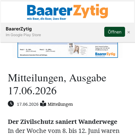
Abonnieren
BaarerZytig
×
Öffnen
Im Google Play Store
Immobilien
Mitteilungen, Ausgabe
Veranstaltungen
17.06.2026
Stellen
17.06.2026
Mitteilungen
E-
Paper
Der Zivilschutz saniert Wanderwege
ar
In der Woche vom 8. bis 12. Juni waren