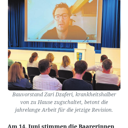
Amtliche
Mitteilungen
Baustellen
ort
fene
meindeversammlung
aft
llen
Bauvorstand Zari Dzaferi, krankheitshalber
von zu Hause zugschaltet, betont die
jahrelange Arbeit für die jetzige Revision.
ost
Am 14. Juni stimmen die Baarerinnen