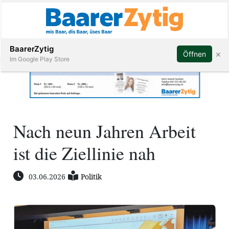
Abonnieren
BaarerZytig
×
Öffnen
Im Google Play Store
Immobilien
Nach neun Jahren Arbeit
Veranstaltungen
ist die Ziellinie nah
Stellen
03.06.2026
Politik
E-
Paper
ar