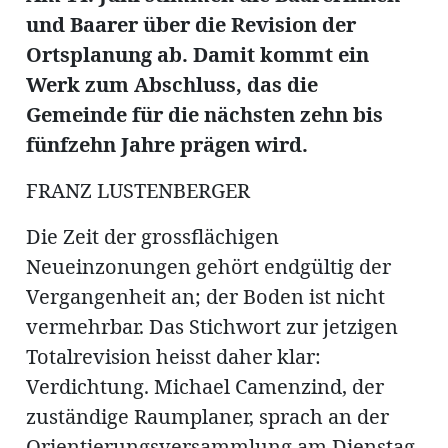
ung
und Baarer über die Revision der
erat
ldung
Ortsplanung ab. Damit kommt ein
Werk zum Abschluss, das die
Gemeinde für die nächsten zehn bis
mmungen
inserate
fünfzehn Jahre prägen wird.
FRANZ LUSTENBERGER
Die Zeit der grossflächigen
Neueinzonungen gehört endgültig der
Vergangenheit an; der Boden ist nicht
vermehrbar. Das Stichwort zur jetzigen
Totalrevision heisst daher klar:
en
Verdichtung. Michael Camenzind, der
zuständige Raumplaner, sprach an der
Orientierungsversammlung am Dienstag