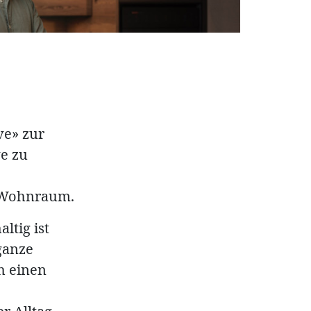
ve» zur
ve zu
 Wohnraum.
ltig ist
ganze
ch einen