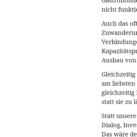
Gastronomie
nicht funkt
Auch das of
Zuwanderung 
Verbindunge
Kapazitätsp
Ausbau von 
Gleichzeiti
am liebsten
gleichzeiti
statt sie zu 
Statt unsere
Dialog, Inv
Das wäre de