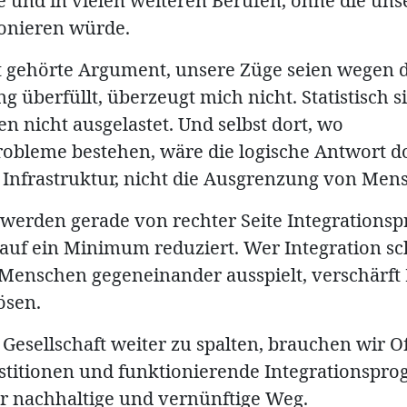
 und in vielen weiteren Berufen, ohne die unse
ionieren würde.
t gehörte Argument, unsere Züge seien wegen 
überfüllt, überzeugt mich nicht. Statistisch si
n nicht ausgelastet. Und selbst dort, wo
robleme bestehen, wäre die logische Antwort d
Infrastruktur, nicht die Ausgrenzung von Men
g werden gerade von rechter Seite Integration
 auf ein Minimum reduziert. Wer Integration s
g Menschen gegeneinander ausspielt, verschärf
lösen.
 Gesellschaft weiter zu spalten, brauchen wir O
estitionen und funktionierende Integrationspr
r nachhaltige und vernünftige Weg.