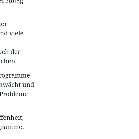
r Alltag
der
nd viele
och der
schen.
sprogramme
chwächt und
t Probleme
ffenheit,
ogramme.