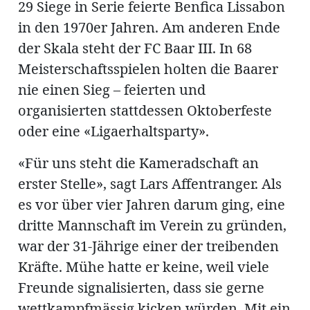
ung
29 Siege in Serie feierte Benfica Lissabon
erat
ldung
in den 1970er Jahren. Am anderen Ende
der Skala steht der FC Baar III. In 68
Meisterschaftsspielen holten die Baarer
mmungen
nie einen Sieg – feierten und
inserate
organisierten stattdessen Oktoberfeste
oder eine «Ligaerhaltsparty».
«Für uns steht die Kameradschaft an
erster Stelle», sagt Lars Affentranger. Als
es vor über vier Jahren darum ging, eine
dritte Mannschaft im Verein zu gründen,
war der 31-Jährige einer der treibenden
en
Kräfte. Mühe hatte er keine, weil viele
Freunde signalisierten, dass sie gerne
wettkampfmässig kicken würden. Mit ein