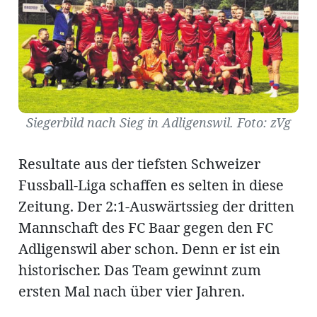
Amtliche
Mitteilungen
Baustellen
ort
Siegerbild nach Sieg in Adligenswil. Foto: zVg
Resultate aus der tiefsten Schweizer
fene
Fussball-Liga schaffen es selten in diese
meindeversammlung
aft
Zeitung. Der 2:1-Auswärtssieg der dritten
llen
Mannschaft des FC Baar gegen den FC
Adligenswil aber schon. Denn er ist ein
historischer. Das Team gewinnt zum
ost
ersten Mal nach über vier Jahren.