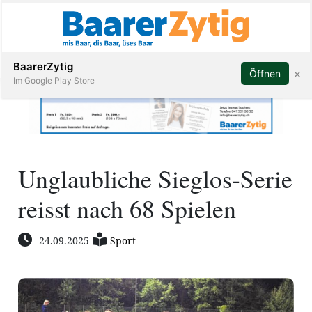
Abonnieren
BaarerZytig
×
Öffnen
Im Google Play Store
Immobilien
Unglaubliche Sieglos-Serie
Veranstaltungen
reisst nach 68 Spielen
Stellen
24.09.2025
Sport
E-
Paper
ar