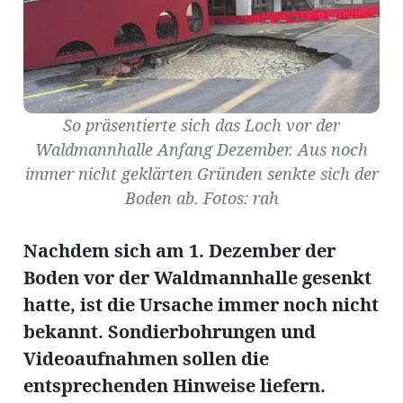
Amtliche
So präsentierte sich das Loch vor der
Mitteilungen
Waldmannhalle Anfang Dezember. Aus noch
Baustellen
ort
immer nicht geklärten Gründen senkte sich der
Boden ab. Fotos: rah
fene
meindeversammlung
aft
Nachdem sich am 1. Dezember der
llen
Boden vor der Waldmannhalle gesenkt
hatte, ist die Ursache immer noch nicht
bekannt. Sondierbohrungen und
Videoaufnahmen sollen die
ost
entsprechenden Hinweise liefern.