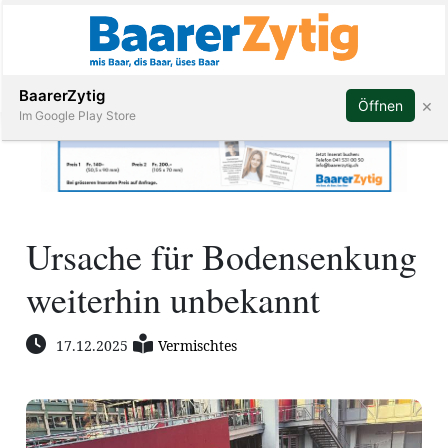
Abonnieren
BaarerZytig
×
Öffnen
Im Google Play Store
Immobilien
Ursache für Bodensenkung
Veranstaltungen
weiterhin unbekannt
Stellen
17.12.2025
Vermischtes
E-
Paper
ar