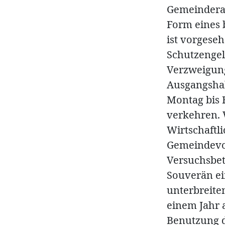
Gemeinderat
Form eines 
ist vorgese
Schutzengel
Verzweigung
Ausgangshal
Montag bis 
verkehren. 
Wirtschaftl
Gemeindevor
Versuchsbet
Souverän ei
unterbreite
einem Jahr 
Benutzung d