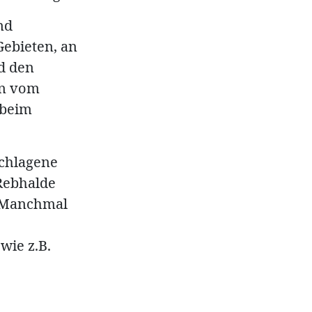
nd
ebieten, an
d den
nn vom
 beim
schlagene
 Rebhalde
. Manchmal
wie z.B.