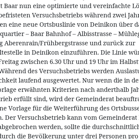
 Baar nun eine optimierte und vereinfachte L
befristeten Versuchsbetriebs während zwei Jahr
hen eine neue Ortsbuslinie von Deinikon über d
quartier – Baar Bahnhof – Albisstrasse – Mühle
 Aberenrain/Frühbergstrasse und zurück zur
testelle in Deinikon einzuführen. Die Linie w
Freitag zwischen 6.30 Uhr und 19 Uhr im Halbs
Während des Versuchsbetriebs werden Auslas
ichkeit laufend ausgewertet. Nur wenn die in de
lage erwähnten Kriterien nach anderthalb Ja
rieb erfüllt sind, wird der Gemeinderat beauftr
ne Vorlage für die Weiterführung des Ortsbuss
n. Der Versuchsbetrieb kann vom Gemeinderat 
abgebrochen werden, sollte die durchschnittlic
urch die Bevölkerung unter drei Personen pro 