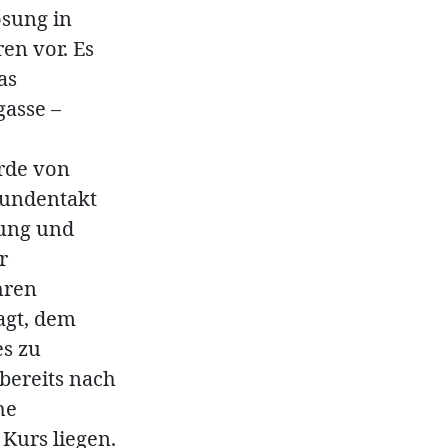
ösung in
en vor. Es
as
gasse –
ürde von
tundentakt
tung und
r
hren
agt, dem
es zu
bereits nach
he
Kurs liegen.