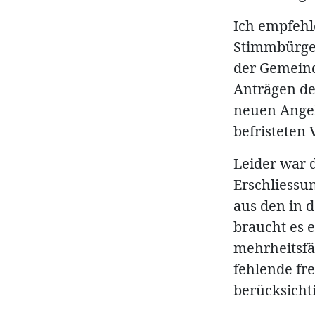
Ich empfeh
Stimmbürger
der Gemein
Anträgen d
neuen Angeb
befristeten 
Leider war 
Erschliessu
aus den in 
braucht es 
mehrheitsfä
fehlende fr
berücksicht