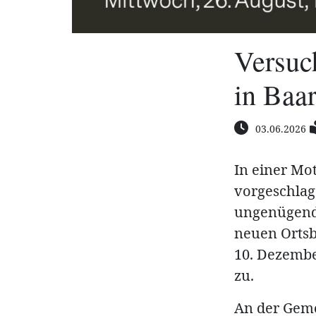
Versuch
in Baa
03.06.2026
In einer Mo
vorgeschlag
ungenügend 
neuen Ortsb
10. Dezembe
zu.
An der Geme