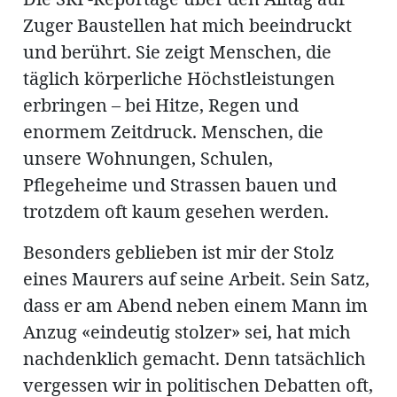
Zuger Baustellen hat mich beeindruckt
und berührt. Sie zeigt Menschen, die
täglich körperliche Höchstleistungen
Amtliche
erbringen – bei Hitze, Regen und
enormem Zeitdruck. Menschen, die
Mitteilungen
Baustellen
ort
unsere Wohnungen, Schulen,
Pflegeheime und Strassen bauen und
trotzdem oft kaum gesehen werden.
fene
meindeversammlung
aft
Besonders geblieben ist mir der Stolz
llen
eines Maurers auf seine Arbeit. Sein Satz,
dass er am Abend neben einem Mann im
Anzug «eindeutig stolzer» sei, hat mich
ost
nachdenklich gemacht. Denn tatsächlich
vergessen wir in politischen Debatten oft,