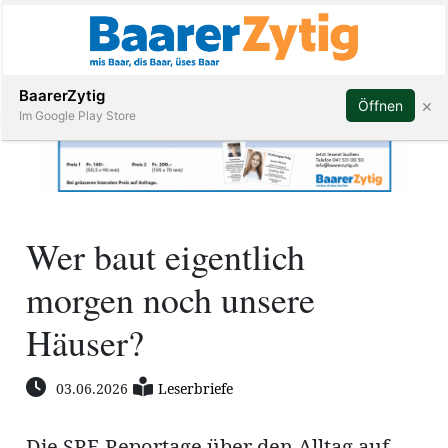
Abonnieren
BaarerZytig
×
Öffnen
Im Google Play Store
Immobilien
Wer baut eigentlich
Veranstaltungen
morgen noch unsere
Stellen
Häuser?
E-
03.06.2026
Leserbriefe
Paper
ar
Die SRF-Reportage über den Alltag auf